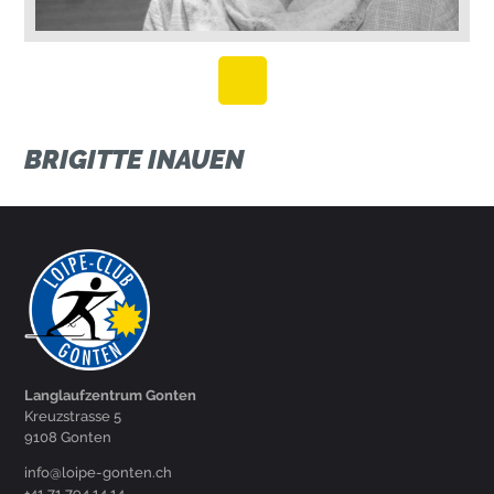
BRIGITTE INAUEN
Langlaufzentrum Gonten
Kreuzstrasse 5
9108 Gonten
hc.netnog-epiol@ofni
+41 71 794 14 14