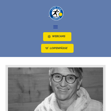
NEWS
LOIPEN
WEBCAMS
ANGEBOTE
LOIPENPÄSSE
ÜBER UNS
ANFAHRT