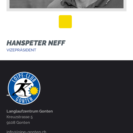
HANSPETER NEFF
VIZEPRÄSIDENT
Langlaufzentrum Gonten
Kreuzstrasse 5
9108 Gonten
hc.netnog-epiol@ofni