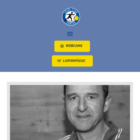
NEWS
LOIPEN
WEBCAMS
ANGEBOTE
LOIPENPÄSSE
ÜBER UNS
ANFAHRT