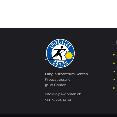
L
Langlaufzentrum Gonten
Kreuzstrasse 5
9108 Gonten
hc.netnog-epiol@ofni
+41 71 794 14 14