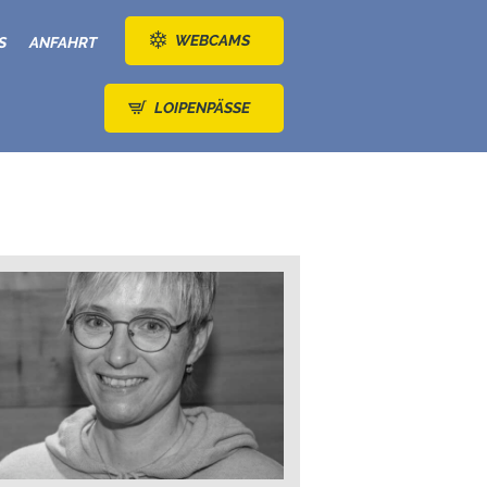
WEBCAMS
S
ANFAHRT
LOIPENPÄSSE