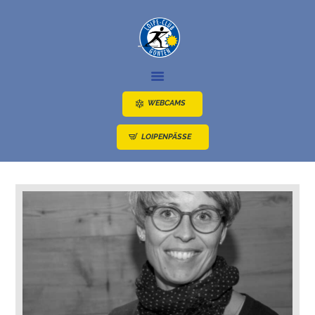
NEWS
LOIPEN
WEBCAMS
ANGEBOTE
LOIPENPÄSSE
ÜBER UNS
ANFAHRT