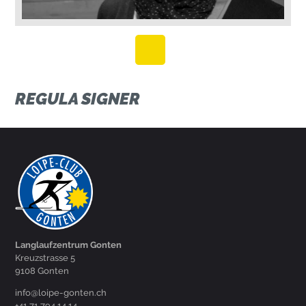
REGULA SIGNER
Langlaufzentrum Gonten
Kreuzstrasse 5
9108 Gonten
hc.netnog-epiol@ofni
+41 71 794 14 14