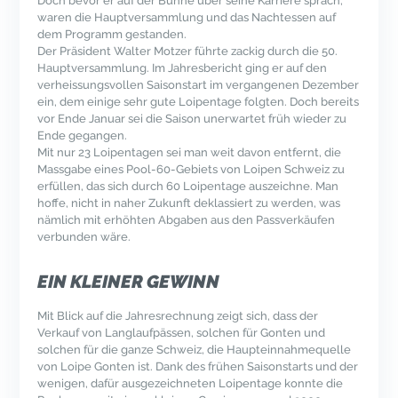
Doch bevor er auf der Bühne über seine Karriere sprach,
waren die Hauptversammlung und das Nachtessen auf
dem Programm gestanden.
Der Präsident Walter Motzer führte zackig durch die 50.
Hauptversammlung. Im Jahresbericht ging er auf den
verheissungsvollen Saisonstart im vergangenen Dezember
ein, dem einige sehr gute Loipentage folgten. Doch bereits
vor Ende Januar sei die Saison unerwartet früh wieder zu
Ende gegangen.
Mit nur 23 Loipentagen sei man weit davon entfernt, die
Massgabe eines Pool-60-Gebiets von Loipen Schweiz zu
erfüllen, das sich durch 60 Loipentage auszeichne. Man
hoffe, nicht in naher Zukunft deklassiert zu werden, was
nämlich mit erhöhten Abgaben aus den Passverkäufen
verbunden wäre.
EIN KLEINER GEWINN
Mit Blick auf die Jahresrechnung zeigt sich, dass der
Verkauf von Langlaufpässen, solchen für Gonten und
solchen für die ganze Schweiz, die Haupteinnahmequelle
von Loipe Gonten ist. Dank des frühen Saisonstarts und der
wenigen, dafür ausgezeichneten Loipentage konnte die