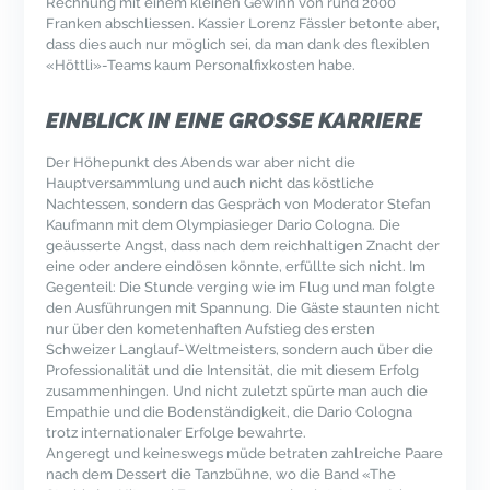
Rechnung mit einem kleinen Gewinn von rund 2000
Franken abschliessen. Kassier Lorenz Fässler betonte aber,
dass dies auch nur möglich sei, da man dank des flexiblen
«Höttli»-Teams kaum Personalfixkosten habe.
EINBLICK IN EINE GROSSE KARRIERE
Der Höhepunkt des Abends war aber nicht die
Hauptversammlung und auch nicht das köstliche
Nachtessen, sondern das Gespräch von Moderator Stefan
Kaufmann mit dem Olympiasieger Dario Cologna. Die
geäusserte Angst, dass nach dem reichhaltigen Znacht der
eine oder andere eindösen könnte, erfüllte sich nicht. Im
Gegenteil: Die Stunde verging wie im Flug und man folgte
den Ausführungen mit Spannung. Die Gäste staunten nicht
nur über den kometenhaften Aufstieg des ersten
Schweizer Langlauf-Weltmeisters, sondern auch über die
Professionalität und die Intensität, die mit diesem Erfolg
zusammenhingen. Und nicht zuletzt spürte man auch die
Empathie und die Bodenständigkeit, die Dario Cologna
trotz internationaler Erfolge bewahrte.
Angeregt und keineswegs müde betraten zahlreiche Paare
nach dem Dessert die Tanzbühne, wo die Band «The