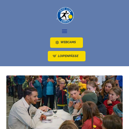
NEWS
LOIPEN
WEBCAMS
ANGEBOTE
LOIPENPÄSSE
ÜBER UNS
ANFAHRT