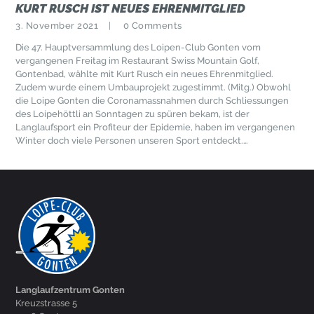
KURT RUSCH IST NEUES EHRENMITGLIED
3. November 2021
0
Comments
Die 47. Hauptversammlung des Loipen-Club Gonten vom
vergangenen Freitag im Restaurant Swiss Mountain Golf,
Gontenbad, wählte mit Kurt Rusch ein neues Ehrenmitglied.
Zudem wurde einem Umbauprojekt zugestimmt. (Mitg.) Obwohl
die Loipe Gonten die Coronamassnahmen durch Schliessungen
des Loipehöttli an Sonntagen zu spüren bekam, ist der
Langlaufsport ein Profiteur der Epidemie, haben im vergangenen
Winter doch viele Personen unseren Sport entdeckt.…
Langlaufzentrum Gonten
Kreuzstrasse 5